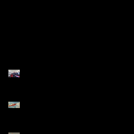
bientôt
Dès que de nouveaux
posts seront publiés,
vous les verrez ici.
Posts Récents
Inauguration du Training
Center de LFPM
Vivez une Bonne Année
2019 !