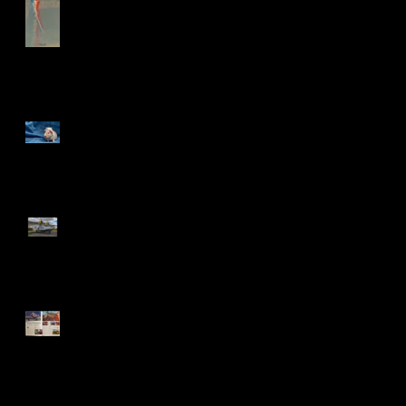
Enfin la boutique en ligne !
Shooting de star NACS...
J'ai volé sur Catalina !
Retour vers le futur...