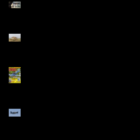
Le Temps des hélices 2018
en images...
Compiègne Aéro Classic, le
meeting champêtre...
Ma première couverture de
magazine !
Un show de haut vol...
Archives