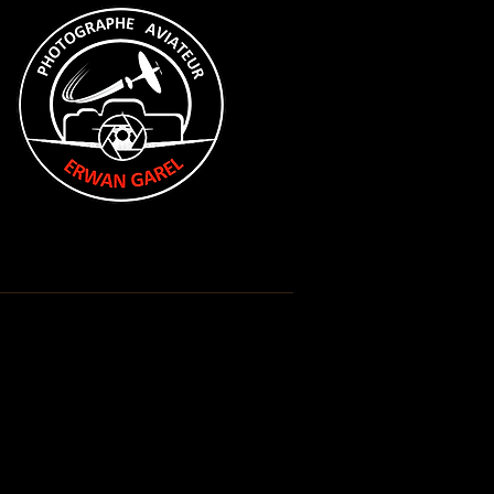
resse
Références
Contact
A propos
Posts à l'affiche
Revenez