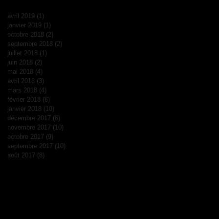
avril 2019
(1)
1 post
janvier 2019
(1)
1 post
octobre 2018
(2)
2 posts
septembre 2018
(2)
2 posts
juillet 2018
(1)
1 post
juin 2018
(2)
2 posts
mai 2018
(4)
4 posts
avril 2018
(3)
3 posts
mars 2018
(4)
4 posts
février 2018
(6)
6 posts
janvier 2018
(10)
10 posts
décembre 2017
(6)
6 posts
novembre 2017
(10)
10 posts
octobre 2017
(9)
9 posts
septembre 2017
(10)
10 posts
août 2017
(8)
8 posts
Rechercher par Tags
WWII
ajbs
ancienne
animal
animaux
astuce
aviation
avion
balbuzard
bicycle
bmw
boutique
car
carbon