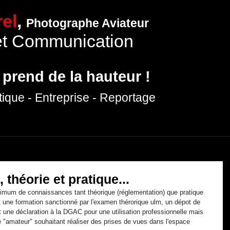
el
,
Photographe Aviateur
et Communication
 prend de la hauteur !
tique
- Entreprise
- Reportage
hotographies
Expositions
Prestations photo
Production vidéo
P
théorie et pratique...
imum de connaissances tant théorique (réglementation) que pratique 
, et une formation sanctionné par l'examen thérorique ulm, un dépot de 
t une déclaration à la DGAC pour une utilisation professionnelle mais 
 "amateur" souhaitant réaliser des prises de vues dans l'espace 