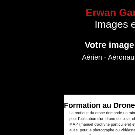
Erwan Gar
Images 
Votre image
Aérien - Aéronau
Accueil
Communication
Portfolio p
Formation au Drone, 
La pratique du drone demande un min
pour l'utilisation d'un drone de loisir
MAP (manuel d'activité particulière) e
aussi pour le photographe ou vidéaste