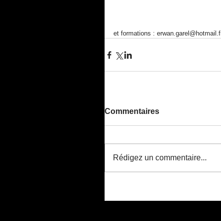
et formations : erwan.garel@hotmail.f
Commentaires
Rédigez un commentaire...