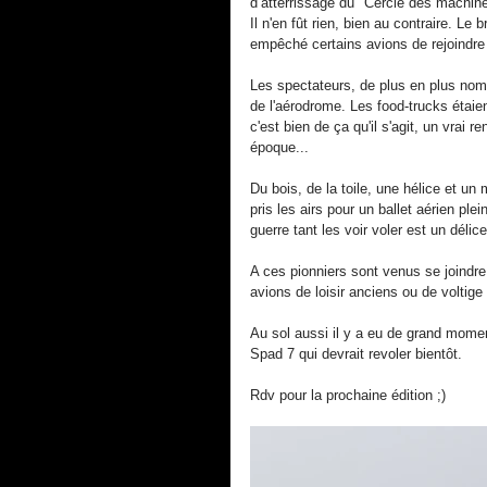
d’atterrissage du "Cercle des machin
Il n'en fût rien, bien au contraire. Le 
empêché certains avions de rejoindre 
Les spectateurs, de plus en plus nom
de l'aérodrome. Les food-trucks étaie
c'est bien de ça qu'il s'agit, un vrai 
époque... 
Du bois, de la toile, une hélice et un m
pris les airs pour un ballet aérien pl
guerre tant les voir voler est un délice
A ces pionniers sont venus se joindr
avions de loisir anciens ou de voltig
Au sol aussi il y a eu de grand momen
Spad 7 qui devrait revoler bientôt.
Rdv pour la prochaine édition ;) 