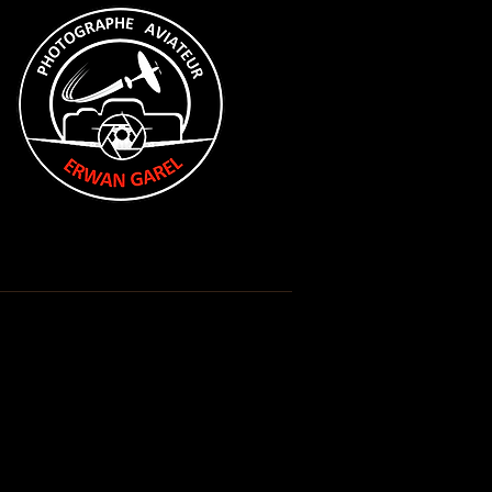
resse
Références
Contact
A propos
Posts à l'affiche
Revenez