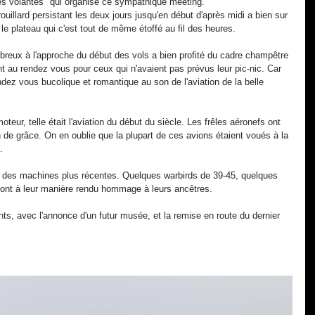
es volantes" qui organise ce sympathique meeting. 
brouillard persistant les deux jours jusqu'en début d'après midi a bien sur 
le plateau qui c'est tout de même étoffé au fil des heures.
breux à l'approche du début des vols a bien profité du cadre champêtre 
nt au rendez vous pour ceux qui n'avaient pas prévus leur pic-nic. Car 
rendez vous bucolique et romantique au son de l'aviation de la belle 
oteur, telle était l'aviation du début du siècle. Les frêles aéronefs ont 
ein de grâce. On en oublie que la plupart de ces avions étaient voués à la 
. 
e des machines plus récentes. Quelques warbirds de 39-45, quelques 
e ont à leur manière rendu hommage à leurs ancêtres.
ts, avec l'annonce d'un futur musée, et la remise en route du dernier 