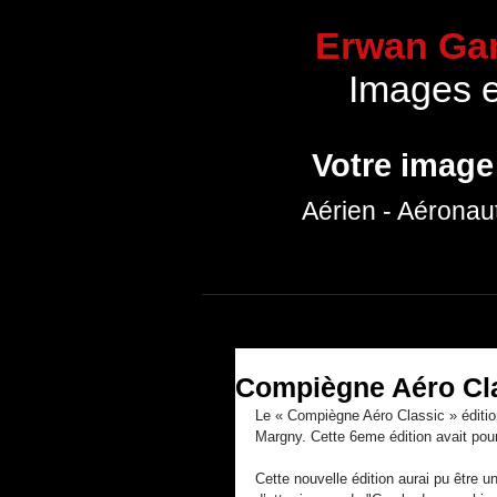
Erwan Gar
Images 
Votre image
Aérien - Aéronau
Accueil
Communication
Portfolio p
Compiègne Aéro Cla
Le « Compiègne Aéro Classic » éditio
Margny. Cette 6eme édition avait pour
Cette nouvelle édition aurai pu être u