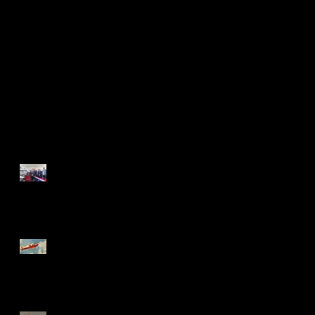
bientôt
Dès que de nouveaux
posts seront publiés,
vous les verrez ici.
Posts Récents
Inauguration du Training
Center de LFPM
Vivez une Bonne Année
2019 !