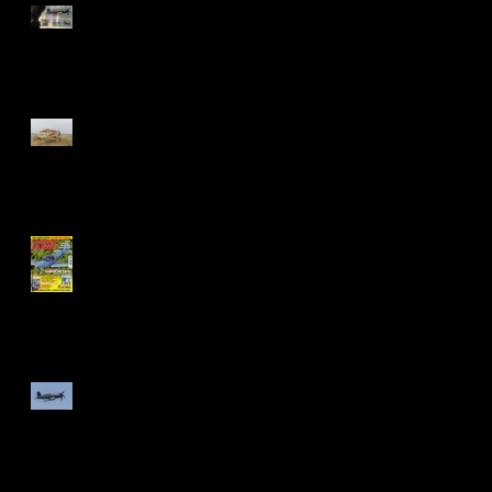
Le Temps des hélices 2018
en images...
Compiègne Aéro Classic, le
meeting champêtre...
Ma première couverture de
magazine !
Un show de haut vol...
Archives