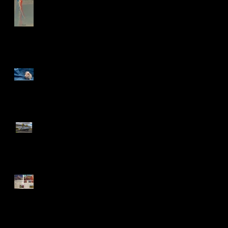
Enfin la boutique en ligne !
Shooting de star NACS...
J'ai volé sur Catalina !
Retour vers le futur...