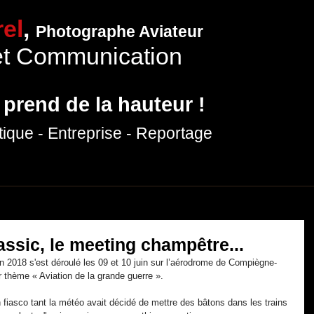
el
,
Photographe Aviateur
et Communication
 prend de la hauteur !
tique
- Entreprise
- Reportage
hotographies
Expositions
Prestations photo
Production vidéo
P
ssic, le meeting champêtre...
n 2018 s'est déroulé les 09 et 10 juin sur l’aérodrome de Compiègne-
 thème « Aviation de la grande guerre ».
n fiasco tant la météo avait décidé de mettre des bâtons dans les trains 