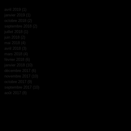
avril 2019
(1)
1 post
janvier 2019
(1)
1 post
octobre 2018
(2)
2 posts
septembre 2018
(2)
2 posts
juillet 2018
(1)
1 post
juin 2018
(2)
2 posts
mai 2018
(4)
4 posts
avril 2018
(3)
3 posts
mars 2018
(4)
4 posts
février 2018
(6)
6 posts
janvier 2018
(10)
10 posts
décembre 2017
(6)
6 posts
novembre 2017
(10)
10 posts
octobre 2017
(9)
9 posts
septembre 2017
(10)
10 posts
août 2017
(8)
8 posts
Rechercher par Tags
WWII
ajbs
ancienne
animal
animaux
astuce
aviation
avion
balbuzard
bicycle
bmw
boutique
car
carbon