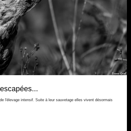
rescapées...
 l'élevage intensif. Suite à leur sauvetage elles vivent désormais