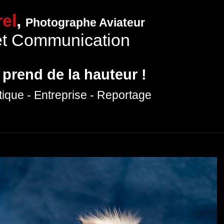
el
,
Photographe Aviateur
et Communication
 prend de la hauteur !
tique
- Entreprise
- Reportage
hotographies
Expositions
Prestations photo
Production vidéo
P