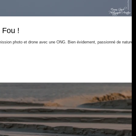
 Fou !
e mission photo et drone avec une ONG. Bien évidement, passionné de nature j