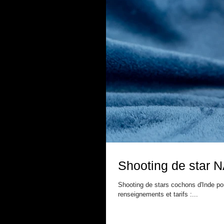
Shooting de star N
Shooting de stars cochons d'Inde pour Adopte un Rongeur... Pour v
renseignements et tarifs :...