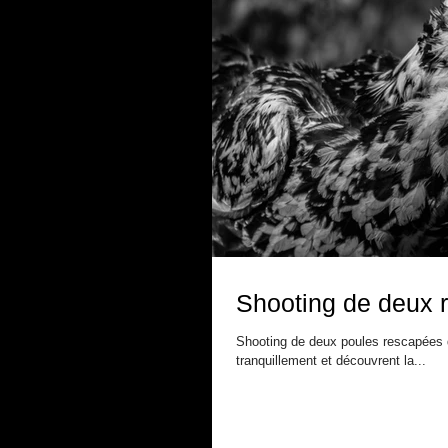
Shooting de deux 
Shooting de deux poules rescapées de
tranquillement et découvrent la...