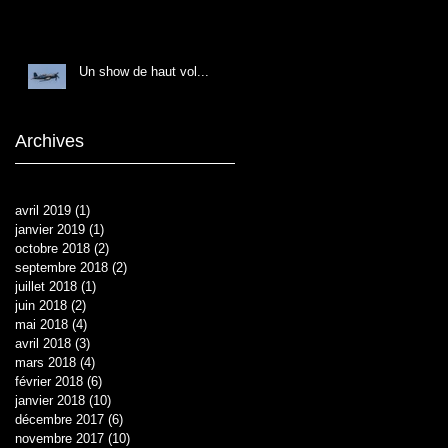
Un show de haut vol...
e
Archives
avril 2019
(1)
1 post
janvier 2019
(1)
1 post
octobre 2018
(2)
2 posts
septembre 2018
(2)
2 posts
juillet 2018
(1)
1 post
juin 2018
(2)
2 posts
mai 2018
(4)
4 posts
avril 2018
(3)
3 posts
mars 2018
(4)
4 posts
février 2018
(6)
6 posts
janvier 2018
(10)
10 posts
décembre 2017
(6)
6 posts
novembre 2017
(10)
10 posts