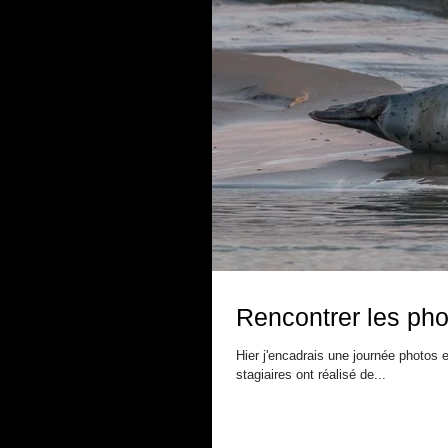
Rencontrer les ph
Hier j'encadrais une journée photos
stagiaires ont réalisé de...