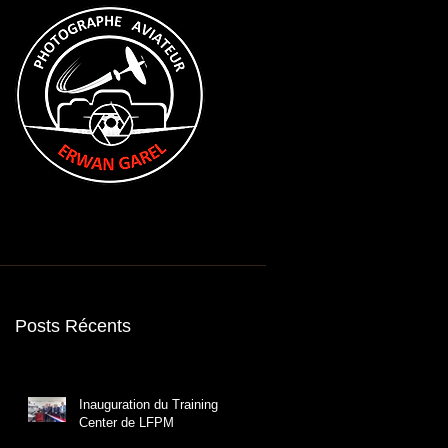
resse
Références
Contact
A propos
Posts Récents
Inauguration du Training
Center de LFPM