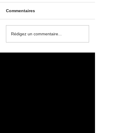
Commentaires
Rédigez un commentaire...
Posts à l'affiche
Revenez bientôt
Dès que de nouveaux posts
seront publiés, vous les verrez
ici.