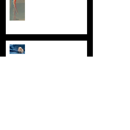
Enfin la boutique en ligne !
Shooting de star NACS...
J'ai volé sur Catalina !
Retour vers le futur...