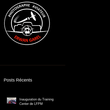
resse
Références
Contact
A propos
Posts Récents
Inauguration du Training
Center de LFPM