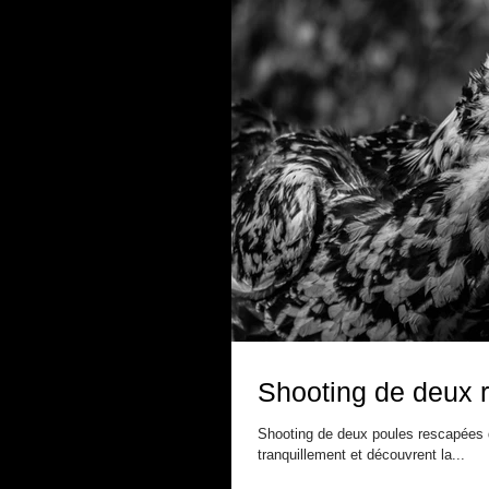
Shooting de deux 
Shooting de deux poules rescapées de
tranquillement et découvrent la...