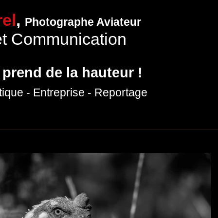
el
,
Photographe Aviateur
et Communication
 prend de la hauteur !
tique
- Entreprise
- Reportage
hotographies
Expositions
Prestations photo
Production vidéo
P