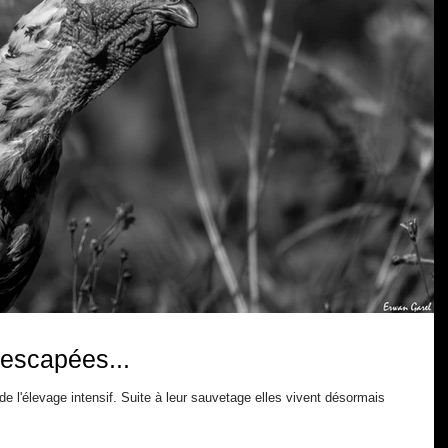
rescapées...
 l'élevage intensif. Suite à leur sauvetage elles vivent désormais