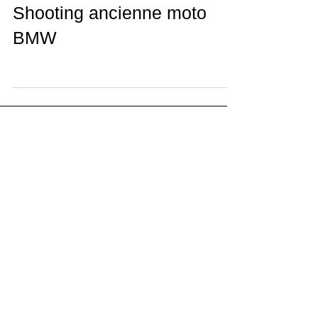
Shooting ancienne moto
BMW
Posts Récents
Inauguration du Training Center
de LFPM