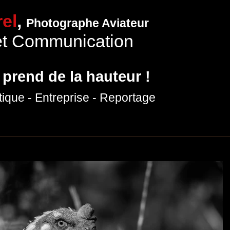
el
,
Photographe Aviateur
et Communication
 prend de la hauteur !
tique
- Entreprise
- Reportage
hotographies
Expositions
Prestations photo
Production vidéo
P