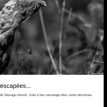
rescapées...
 l'élevage intensif. Suite à leur sauvetage elles vivent désormais