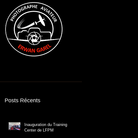
resse
Références
Contact
A propos
Posts Récents
Inauguration du Training
Center de LFPM