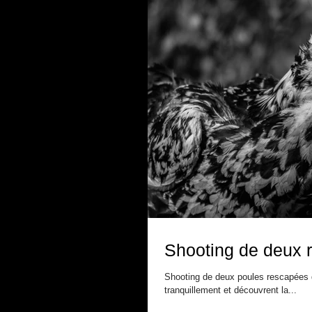
Shooting de deux 
Shooting de deux poules rescapées de
tranquillement et découvrent la...