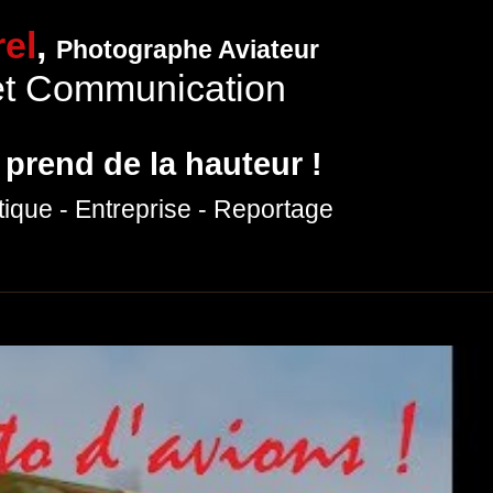
el
,
Photographe Aviateur
et Communication
 prend de la hauteur !
tique
- Entreprise
- Reportage
hotographies
Expositions
Prestations photo
Production vidéo
P