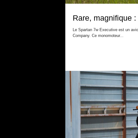
Rare, magnifique :
Le Spartan 7w Executive est un avio
Company. Ce monomoteur...