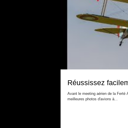
Réussissez facilem
Avant le meeting aérien de la Ferté 
meilleures photos d'avions à...