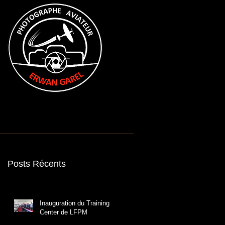
resse
Références
Contact
A propos
Posts Récents
Inauguration du Training
Center de LFPM