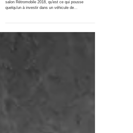
passion du rétro... Et l'utilité
du photographe !
Alors que ce déroule à Paris porte de Versailles le
salon Rétromobile 2018, qu'est ce qui pousse
quelqu'un à investir dans un véhicule de...