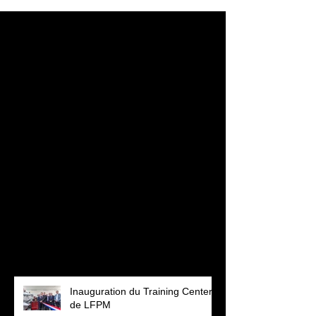
Posts à l'affiche
Revenez bientôt
Dès que de nouveaux posts
seront publiés, vous les verrez
ici.
Posts Récents
Inauguration du Training Center
de LFPM