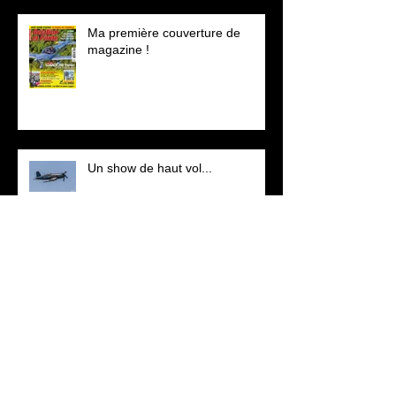
Ma première couverture de
magazine !
Un show de haut vol...
Archives
avril 2019
(1)
1 post
janvier 2019
(1)
1 post
octobre 2018
(2)
2 posts
septembre 2018
(2)
2 posts
juillet 2018
(1)
1 post
juin 2018
(2)
2 posts