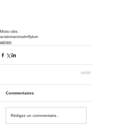
Mots-clés :
aviation
avion
ulm
ffplum
aérien
Commentaires
Rédigez un commentaire...