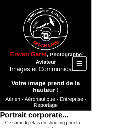
Erwan Garel
,
Photographe
Aviateur
Images et Communication
Votre image prend de la
hauteur !
Aérien - Aéronautique
- Entreprise
-
Reportage
Portrait corporate...
Ce samedi j'étais en shooting pour la 